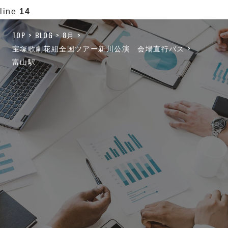
line
14
TOP
BLOG
8月
宝塚歌劇花組全国ツアー新川公演 会場直行バス
富山駅