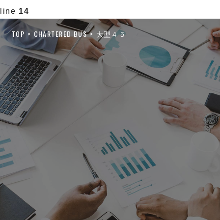
line
14
TOP
CHARTERED BUS
大型４５