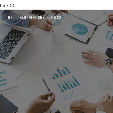
line
14
TOP
CHARTERED BUS
概要SP