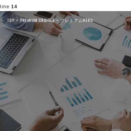
line
14
TOP
PREMIUM CRUISER
プレミアムHERO