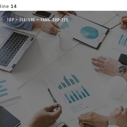
line
14
TOP
FEATURE
YAMA-300×225