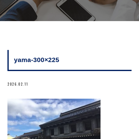
yama-300×225
2026.02.11