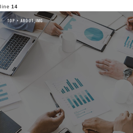
line
14
TOP
ABOUT_IMG