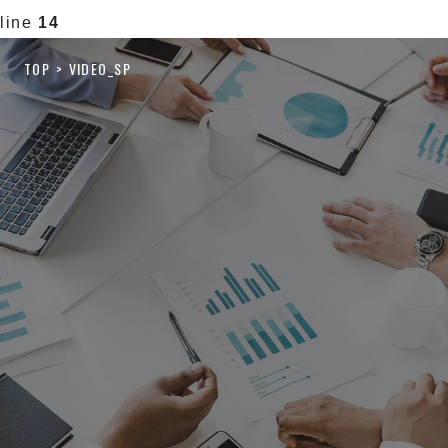
line
14
TOP
VIDEO_SP