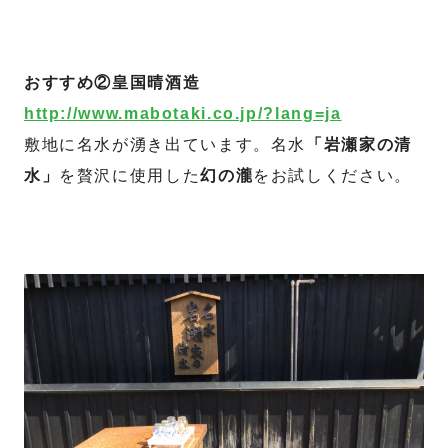
おすすめ②皇国晴酒造
http://www.mabotaki.co.jp/?lang=ja
敷地に名水が湧き出ています。名水
「岩瀬家の清
水」
を贅沢に使用した
幻の瀧
をお試しください。