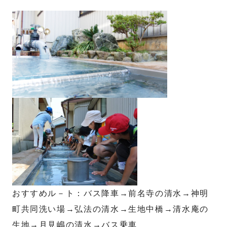
おすすめル－ト：バス降車→前名寺の清水→神明
町共同洗い場→弘法の清水→生地中橋→清水庵の
生地→月見嶋の清水→バス乗車