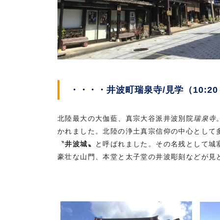
・・・・井波町瑞泉寺/見学（10:20
北陸最大の大伽藍、真宗大谷派井波別院
瑞泉寺
かれました。北陸の浄土真宗信仰の中心として
〝
井波城〟
と呼ばれました。その名残として城
豪壮な山門、本堂と太子堂の井波彫刻などが見