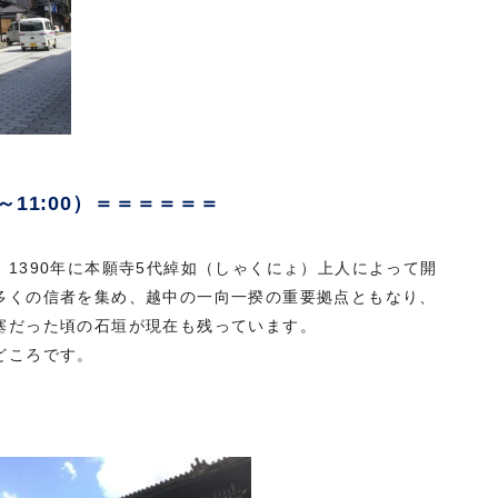
～11:00）＝＝＝＝＝＝
。1390年に本願寺5代綽如（しゃくにょ）上人によって開
多くの信者を集め、越中の一向一揆の重要拠点ともなり、
塞だった頃の石垣が現在も残っています。
どころです。