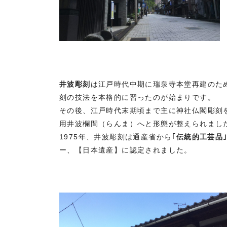
井波彫刻
は江戸時代中期に瑞泉寺本堂再建のた
刻の技法を本格的に習ったのが始まりです。
その後、江戸時代末期頃まで主に神社仏閣彫刻
用井波欄間（らんま）へと形態が整えられまし
1975年、井波彫刻は通産省から
｢伝統的工芸品
ー、【日本遺産】に認定されました。