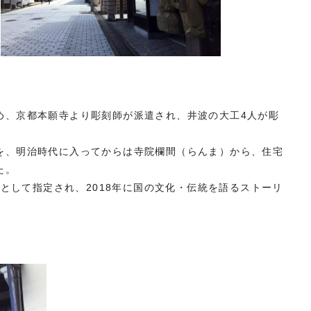
め、京都本願寺より彫刻師が派遣され、井波の大工4人が彫
を、明治時代に入ってからは寺院欄間（らんま）から、住宅
た。
｣
として指定され、2018年に国の文化・伝統を語るストーリ