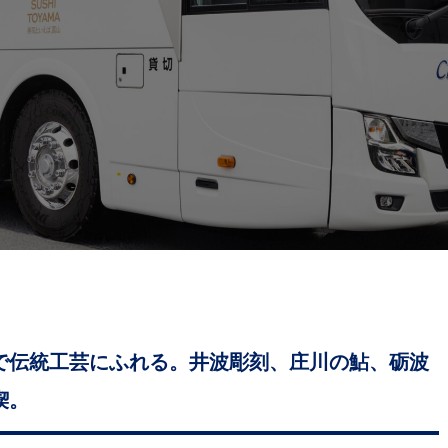
で伝統工芸にふれる。井波彫刻、庄川の鮎、砺波
喫。