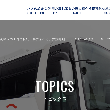
バスの紹介
ご利用の流れ
富山の魅力紹介
持続可能な地
CHARTERED BUS
FLOW
FEATURE
SDG
彫刻職人の工房で伝統工芸にふれる。井波彫刻、庄川の鮎、砺波チューリッ
TOPICS
トピックス